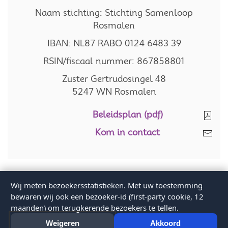
Naam stichting: Stichting Samenloop
Rosmalen
IBAN: NL87 RABO 0124 6483 39
RSIN/fiscaal nummer: 867858801
Zuster Gertrudosingel 48
5247 WN Rosmalen
Beleidsplan (pdf)
Kom in contact
Privacyverklaring
-
Disclaimer
Wij meten bezoekersstatistieken. Met uw toestemming
Alle rechten voorbehouden
bewaren wij ook een bezoeker-id (first-party cookie, 12
Proudly made and sponsored by InnoDIGI Rosmalen
maanden) om terugkerende bezoekers te tellen.
Weigeren
Akkoord