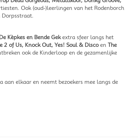
Drop Dead Gorgeous, Metallikoor, Donky Groove,
rtiesten. Ook (oud-)leerlingen van het Rodenborch
e Dorpsstraat.
 De Kèpkes en Bende Gek
extra sfeer langs het
e 2 of Us, Knock Out, Yes! Soul & Disco
en
The
 ontbreken ook de Kinderloop en de gezamenlijke
 aan elkaar en neemt bezoekers mee langs de