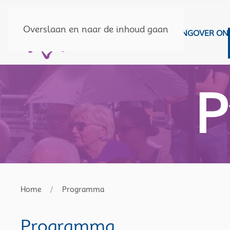
Overslaan en naar de inhoud gaan
HOME
DOE MEE
SPONSORING
OVER ON
P
Home
Programma
Programma