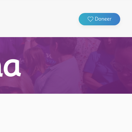
Doneer
ma