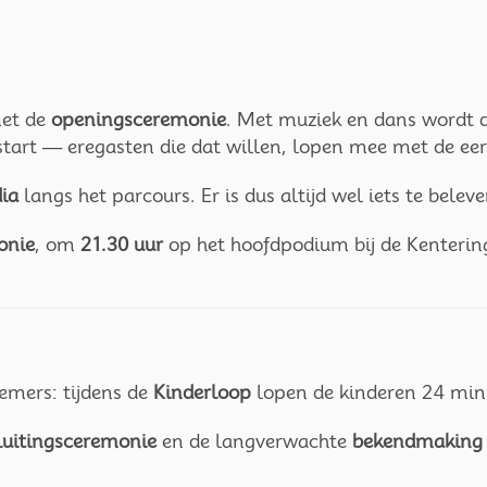
met de
openingsceremonie
. Met muziek en dans wordt d
art — eregasten die dat willen, lopen mee met de eer
dia
langs het parcours. Er is dus altijd wel iets te bele
onie
, om
21.30 uur
op het hoofdpodium bij de Kenteri
nemers: tijdens de
Kinderloop
lopen de kinderen 24 min
luitingsceremonie
en de langverwachte
bekendmaking 