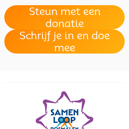
Steun met een
donatie
Schrijf je in en doe
mee