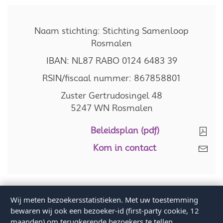
Naam stichting: Stichting Samenloop
Rosmalen
IBAN: NL87 RABO 0124 6483 39
RSIN/fiscaal nummer: 867858801
Zuster Gertrudosingel 48
5247 WN Rosmalen
Beleidsplan (pdf)
Kom in contact
Privacyverklaring
-
Disclaimer
Wij meten bezoekersstatistieken. Met uw toestemming
Alle rechten voorbehouden
bewaren wij ook een bezoeker-id (first-party cookie, 12
Proudly made and sponsored by InnoDIGI Rosmalen
maanden) om terugkerende bezoekers te tellen.